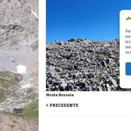
Per
mem
tec
uni
su 
Monte Bussaia
PRECEDENTE