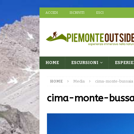
ACCEDI
ISCRIVITI
ESCI
HOME
ESCURSIONI
ESPERI
HOME
Media
cima-monte-bussaia
cima-monte-bussa