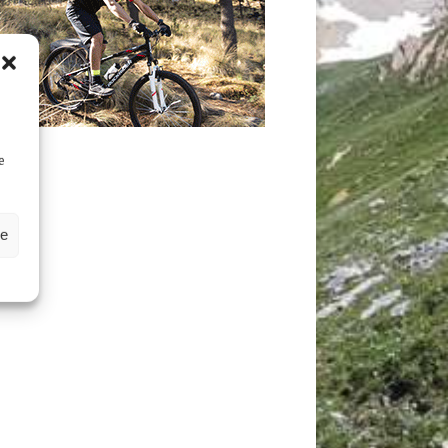
D
e
ze