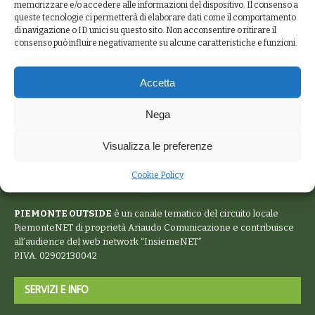
memorizzare e/o accedere alle informazioni del dispositivo. Il consenso a
queste tecnologie ci permetterà di elaborare dati come il comportamento
di navigazione o ID unici su questo sito. Non acconsentire o ritirare il
consenso può influire negativamente su alcune caratteristiche e funzioni.
Accetta
Nega
Visualizza le preferenze
Cookie Policy
PIEMONTE OUTSIDE
è un canale tematico del circuito locale
PiemonteNET
di proprietà Ariaudo Comunicazione e contribuisce
all’audience del web network “
InsiemeNET
”
P.IVA. 02902130042
SERVIZI E INFO