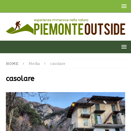
HOME
Media
casolare
casolare