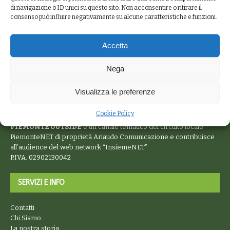
di navigazione o ID unici su questo sito. Non acconsentire o ritirare il
consenso può influire negativamente su alcune caratteristiche e funzioni.
Accetta
Nega
Visualizza le preferenze
Cookie Policy
PIEMONTE OUTSIDE
è un canale tematico del circuito locale
PiemonteNET
di proprietà Ariaudo Comunicazione e contribuisce
all’audience del web network “
InsiemeNET
”
P.IVA. 02902130042
SERVIZI E INFO
Contatti
Chi Siamo
La nostra storia