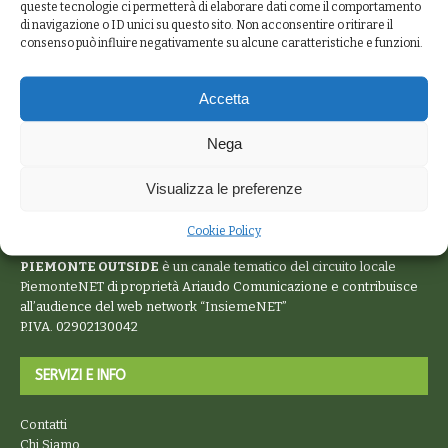
queste tecnologie ci permetterà di elaborare dati come il comportamento
di navigazione o ID unici su questo sito. Non acconsentire o ritirare il
consenso può influire negativamente su alcune caratteristiche e funzioni.
Accetta
Nega
Visualizza le preferenze
Cookie Policy
PIEMONTE OUTSIDE
è un canale tematico del circuito locale
PiemonteNET
di proprietà Ariaudo Comunicazione e contribuisce
all’audience del web network “
InsiemeNET
”
P.IVA. 02902130042
SERVIZI E INFO
Contatti
Chi Siamo