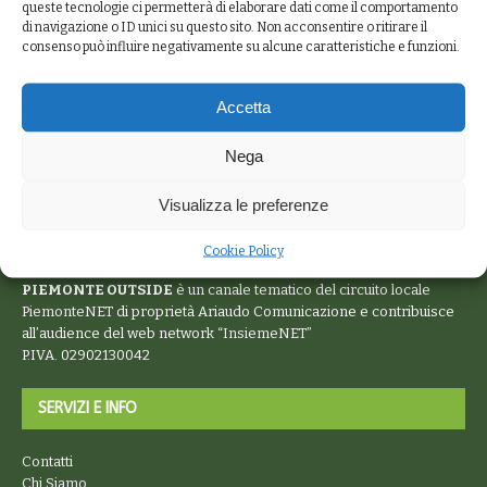
queste tecnologie ci permetterà di elaborare dati come il comportamento
di navigazione o ID unici su questo sito. Non acconsentire o ritirare il
consenso può influire negativamente su alcune caratteristiche e funzioni.
Accetta
Nega
Visualizza le preferenze
Cookie Policy
PIEMONTE OUTSIDE
è un canale tematico del circuito locale
PiemonteNET
di proprietà Ariaudo Comunicazione e contribuisce
all’audience del web network “
InsiemeNET
”
P.IVA. 02902130042
SERVIZI E INFO
Contatti
Chi Siamo