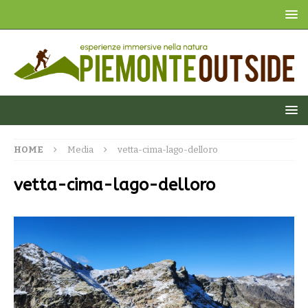
HOME
Media
vetta-cima-lago-delloro
vetta-cima-lago-delloro