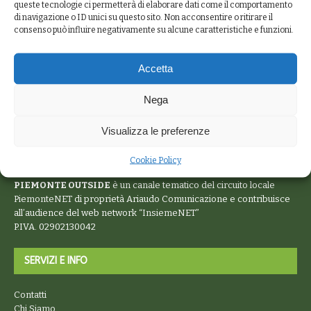
queste tecnologie ci permetterà di elaborare dati come il comportamento
di navigazione o ID unici su questo sito. Non acconsentire o ritirare il
consenso può influire negativamente su alcune caratteristiche e funzioni.
Accetta
Nega
Visualizza le preferenze
Cookie Policy
PIEMONTE OUTSIDE
è un canale tematico del circuito locale
PiemonteNET
di proprietà Ariaudo Comunicazione e contribuisce
all’audience del web network “
InsiemeNET
”
P.IVA. 02902130042
SERVIZI E INFO
Contatti
Chi Siamo