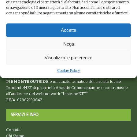
queste tecnologie ci permetterà di elaborare dati come il comportamento
di navigazione o ID unici su questo sito. Non acconsentire o ritirare il
consenso può influire negativamente su alcune caratteristiche e funzioni.
Accetta
Nega
Visualizza le preferenze
Cookie Policy
PIEMONTE OUTSIDE
è un canale tematico del circuito locale
PiemonteNET
di proprietà Ariaudo Comunicazione e contribuisce
all’audience del web network “
InsiemeNET
”
P.IVA. 02902130042
SERVIZI E INFO
Contatti
Chi Siamo