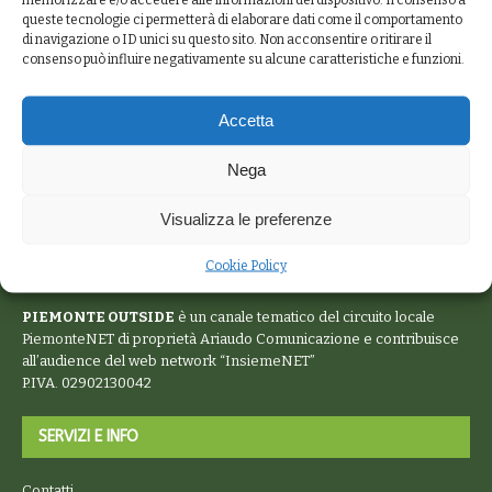
queste tecnologie ci permetterà di elaborare dati come il comportamento
di navigazione o ID unici su questo sito. Non acconsentire o ritirare il
consenso può influire negativamente su alcune caratteristiche e funzioni.
Accetta
Nega
Visualizza le preferenze
Cookie Policy
PIEMONTE OUTSIDE
è un canale tematico del circuito locale
PiemonteNET
di proprietà Ariaudo Comunicazione e contribuisce
all’audience del web network “
InsiemeNET
”
P.IVA. 02902130042
SERVIZI E INFO
Contatti