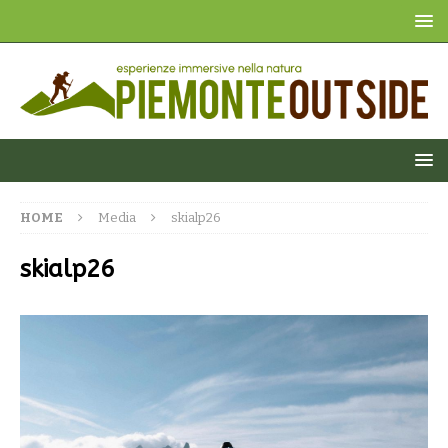
HOME
Media
skialp26
skialp26