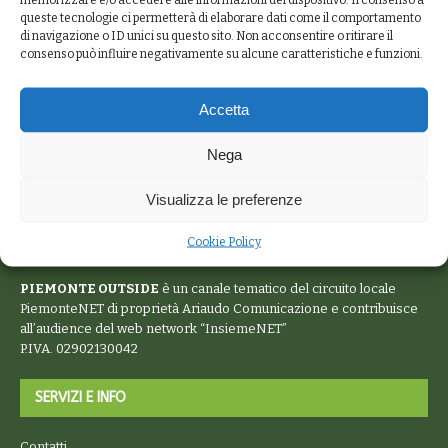
queste tecnologie ci permetterà di elaborare dati come il comportamento
di navigazione o ID unici su questo sito. Non acconsentire o ritirare il
consenso può influire negativamente su alcune caratteristiche e funzioni.
Accetta
Nega
Visualizza le preferenze
Cookie Policy
PIEMONTE OUTSIDE
è un canale tematico del circuito locale
PiemonteNET
di proprietà Ariaudo Comunicazione e contribuisce
all’audience del web network “
InsiemeNET
”
P.IVA. 02902130042
SERVIZI E INFO
Contatti