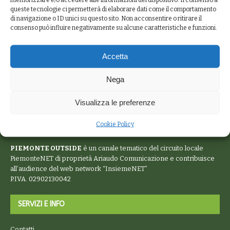
queste tecnologie ci permetterà di elaborare dati come il comportamento
di navigazione o ID unici su questo sito. Non acconsentire o ritirare il
consenso può influire negativamente su alcune caratteristiche e funzioni.
Accetta
Nega
Visualizza le preferenze
Cookie Policy
PIEMONTE OUTSIDE
è un canale tematico del circuito locale
PiemonteNET
di proprietà Ariaudo Comunicazione e contribuisce
all’audience del web network “
InsiemeNET
”
P.IVA. 02902130042
SERVIZI E INFO
Contatti