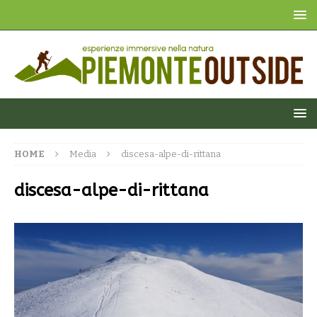
HOME
Media
discesa-alpe-di-rittana
discesa-alpe-di-rittana