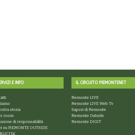
ERVIZI E INFO
IL CIRCUITO PIEMONTENET
atti
Piemonte LIVE
Siamo
Piemonte LIVE Web Tv
ostra storia
Sapori di Piemonte
ss room
Piemonte Outside
usione di responsabilità
Piemonte DIGIT
ivi su PIEMONTE OUTSIDE
BLICITA’