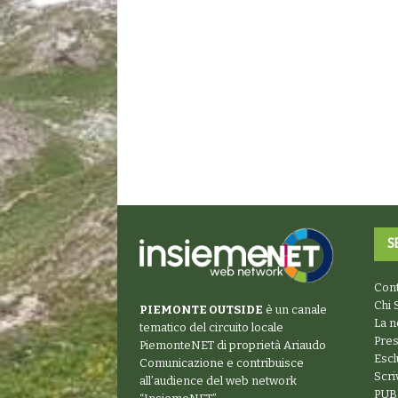
S
Cont
Chi 
PIEMONTE OUTSIDE
è un canale
La n
tematico del circuito locale
Pre
PiemonteNET
di proprietà Ariaudo
Escl
Comunicazione e contribuisce
Scr
all’audience del web network
PUB