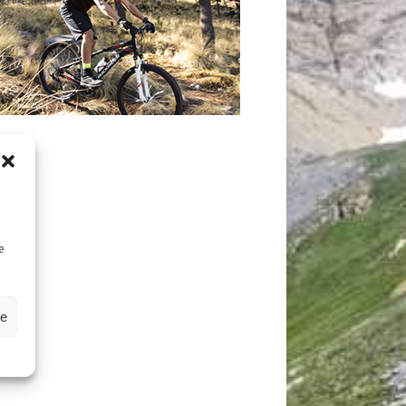
D
e
ze