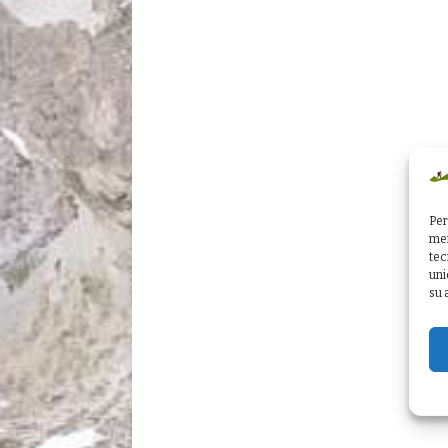
Per
mem
tec
uni
su 