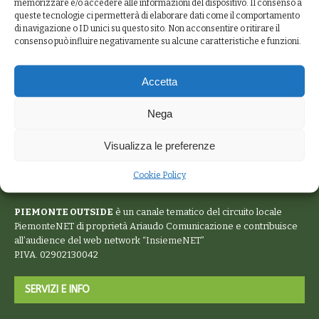
memorizzare e/o accedere alle informazioni del dispositivo. Il consenso a
queste tecnologie ci permetterà di elaborare dati come il comportamento
di navigazione o ID unici su questo sito. Non acconsentire o ritirare il
consenso può influire negativamente su alcune caratteristiche e funzioni.
Accetta
Nega
Visualizza le preferenze
Cookie Policy
PIEMONTE OUTSIDE
è un canale tematico del circuito locale
PiemonteNET
di proprietà Ariaudo Comunicazione e contribuisce
all’audience del web network “
InsiemeNET
”
P.IVA. 02902130042
SERVIZI E INFO