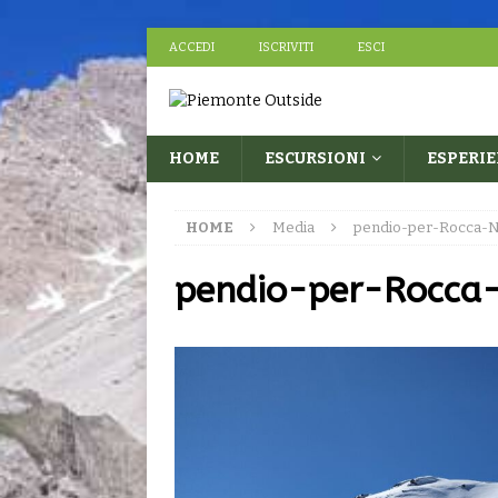
ACCEDI
ISCRIVITI
ESCI
HOME
ESCURSIONI
ESPERI
HOME
Media
pendio-per-Rocca-
pendio-per-Rocca