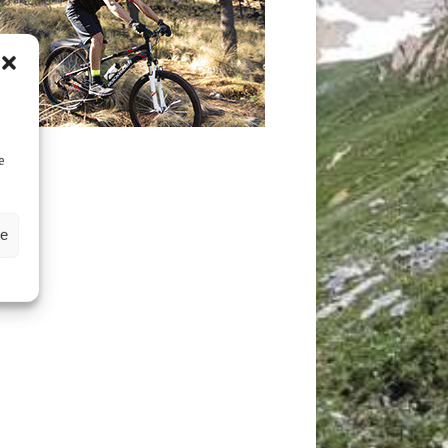
D
e
ze