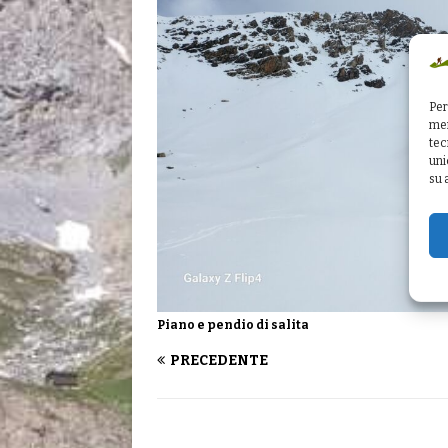
Per
mem
tec
uni
su 
Piano e pendio di salita
PRECEDENTE