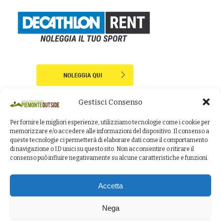
Gestisci Consenso
Per fornire le migliori esperienze, utilizziamo tecnologie come i cookie per
memorizzare e/o accedere alle informazioni del dispositivo. Il consenso a
queste tecnologie ci permetterà di elaborare dati come il comportamento
di navigazione o ID unici su questo sito. Non acconsentire o ritirare il
consenso può influire negativamente su alcune caratteristiche e funzioni.
PIEMONTE OUTSIDE
è un canale tematico del circuito locale
Accetta
PiemonteNET
di proprietà Ariaudo Comunicazione e contribuisce
all’audience del web network “
InsiemeNET
”
Nega
P.IVA. 02902130042