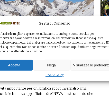
Gestisci Consenso
 fornire le migliori esperienze, utilizziamo tecnologie come i cookie per
orizzare e/o accedere alle informazioni del dispositivo. Il consenso a queste
nologie ci permetterà di elaborare dati come il comportamento di navigazione o I
ci su questo sito. Non acconsentire o ritirare il consenso può influire negativament
alcune caratteristiche e funzioni.
VA: sicurezza e consapevolezza in
Accetta
Nega
Visualizza le preferen
Cookie Policy
ità importante per chi pratica sport invernali o ama
ponibile la nuova app ufficiale di AINEVA, lo strumento che