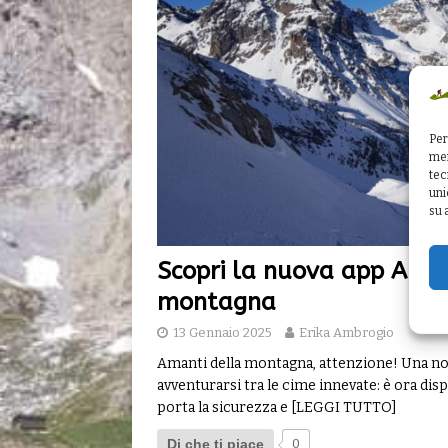
Per
mem
tec
uni
su 
Scopri la nuova app AINE
montagna
13 Gennaio 2025
Erika Ambrogio
Amanti della montagna, attenzione! Una nov
avventurarsi tra le cime innevate: è ora dis
porta la sicurezza e
[LEGGI TUTTO]
Di che ti piace
0