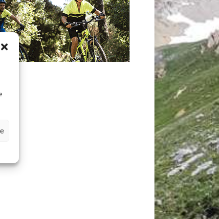
D
e
ze