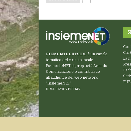
S
Cont
Chi 
PIEMONTE OUTSIDE
è un canale
La n
tematico del circuito locale
Pre
PiemonteNET
di proprietà Ariaudo
Escl
Comunicazione e contribuisce
Scr
all’audience del web network
PUB
“
InsiemeNET
”
P.IVA. 02902130042
Copyright © 2026 | ARIAUDO Comunicazione