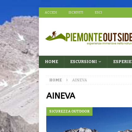
ACCEDI
ISCRIVITI
ESCI
HOME
ESCURSIONI
ESPERI
HOME
AINEVA
AINEVA
SICUREZZA OUTDOOR