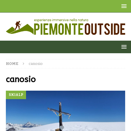
HOME
canosio
canosio
SKIALP