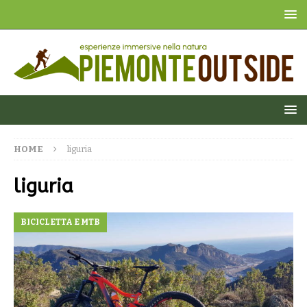
HOME
liguria
liguria
BICICLETTA E MTB