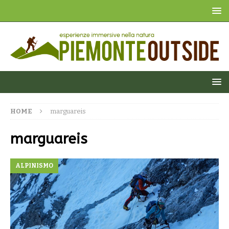
HOME
marguareis
marguareis
ALPINISMO