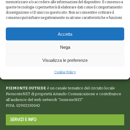
memorizzare e/o accedere alle informazioni del dispositivo. Il consenso a
queste tecnologie ci permetterà di elaborare dati come il comportamento
di navigazione o ID unici su questo sito. Non acconsentire o ritirare il
consenso può influire negativamente su alcune caratteristiche e funzioni.
Accetta
Nega
Visualizza le preferenze
Cookie Policy
PIEMONTE OUTSIDE
è un canale tematico del circuito locale
PiemonteNET
di proprietà Ariaudo Comunicazione e contribuisce
all’audience del web network “
InsiemeNET
”
P.IVA. 02902130042
SERVIZI E INFO