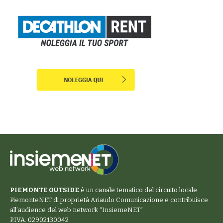
PIEMONTE OUTSIDE
è un canale tematico del circuito locale
PiemonteNET
di proprietà Ariaudo Comunicazione e contribuisce
all’audience del web network “
InsiemeNET
”
P.IVA. 02902130042