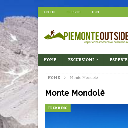
ACCEDI
ISCRIVITI
ESCI
HOME
ESCURSIONI
ESPERI
HOME
Monte Mondolè
Monte Mondolè
TREKKING