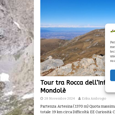
Per
mem
tec
uni
su 
Tour tra Rocca dell’Infer
Mondolè
28 Novembre 2024
Erika Ambrogio
Partenza: Artesina ( 1370 m) Quota massima
totale: 19 km circa Difficoltà: EE Curiosità: 