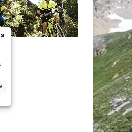
D
e
ze