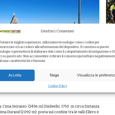
Gestisci Consenso
 fornire le migliori esperienze, utilizziamo tecnologie come i cookie per
orizzare e/o accedere alle informazioni del dispositivo. Il consenso a queste
nologie ci permetterà di elaborare dati come il comportamento di navigazione o I
ci su questo sito. Non acconsentire o ritirare il consenso può influire negativament
alcune caratteristiche e funzioni.
Accetta
Nega
Visualizza le preferen
no, Cima Seirasso e Monte
Cookie Policy
: Cima Seirasso (2436 m) Dislivello: 1750 m circa Distanza
Cima Durand (2.092 m): posta sul confine tra le valli Ellero e