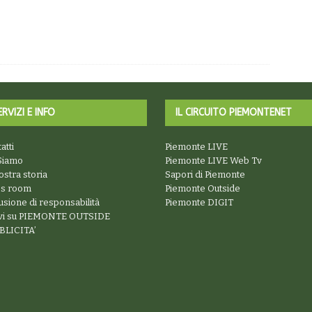
ERVIZI E INFO
IL CIRCUITO PIEMONTENET
atti
Piemonte LIVE
Siamo
Piemonte LIVE Web Tv
ostra storia
Sapori di Piemonte
ss room
Piemonte Outside
usione di responsabilità
Piemonte DIGIT
ivi su PIEMONTE OUTSIDE
BLICITA’