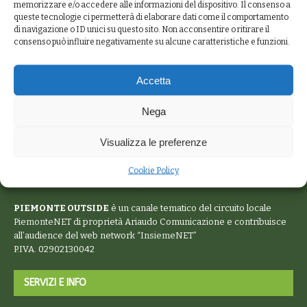
memorizzare e/o accedere alle informazioni del dispositivo. Il consenso a
queste tecnologie ci permetterà di elaborare dati come il comportamento
di navigazione o ID unici su questo sito. Non acconsentire o ritirare il
consenso può influire negativamente su alcune caratteristiche e funzioni.
Accetta
Nega
Visualizza le preferenze
Cookie Policy
PIEMONTE OUTSIDE
è un canale tematico del circuito locale
PiemonteNET
di proprietà Ariaudo Comunicazione e contribuisce
all’audience del web network “
InsiemeNET
”
P.IVA. 02902130042
SERVIZI E INFO