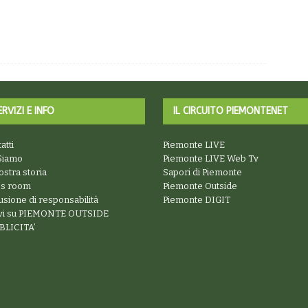
ERVIZI E INFO
IL CIRCUITO PIEMONTENET
atti
Piemonte LIVE
Siamo
Piemonte LIVE Web Tv
ostra storia
Sapori di Piemonte
ss room
Piemonte Outside
usione di responsabilità
Piemonte DIGIT
ivi su PIEMONTE OUTSIDE
BLICITA’