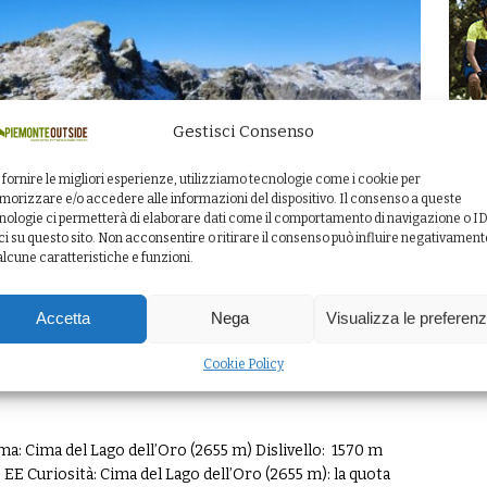
Gestisci Consenso
 fornire le migliori esperienze, utilizziamo tecnologie come i cookie per
orizzare e/o accedere alle informazioni del dispositivo. Il consenso a queste
nologie ci permetterà di elaborare dati come il comportamento di navigazione o I
ci su questo sito. Non acconsentire o ritirare il consenso può influire negativament
alcune caratteristiche e funzioni.
Accetta
Nega
Visualizza le preferen
 dell’Oro, Rocca della Bastera e
Cookie Policy
: Cima del Lago dell’Oro (2655 m) Dislivello: 1570 m
: EE Curiosità: Cima del Lago dell’Oro (2655 m): la quota