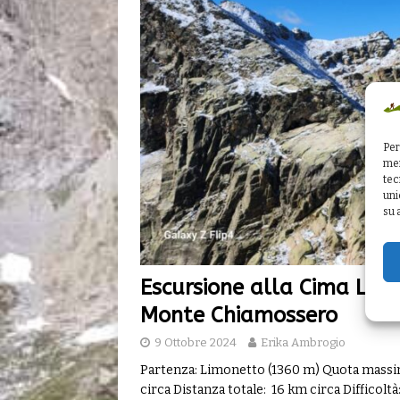
Per
mem
tec
uni
su 
Escursione alla Cima Lago
Monte Chiamossero
9 Ottobre 2024
Erika Ambrogio
Partenza: Limonetto (1360 m) Quota massima
circa Distanza totale: 16 km circa Difficoltà