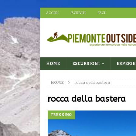
ACCEDI
ISCRIVITI
ESCI
HOME
ESCURSIONI
ESPERI
HOME
rocca della bastera
rocca della bastera
TREKKING