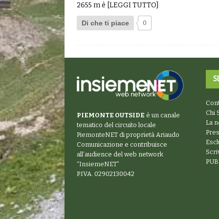
2655 m è
[LEGGI TUTTO]
Di che ti piace
0
S
Cont
Chi 
PIEMONTE OUTSIDE
è un canale
La n
tematico del circuito locale
Pre
PiemonteNET
di proprietà Ariaudo
Escl
Comunicazione e contribuisce
Scr
all’audience del web network
PUB
“
InsiemeNET
”
P.IVA. 02902130042