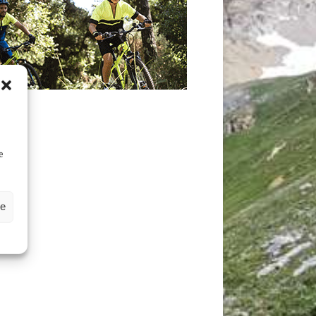
D
e
ze