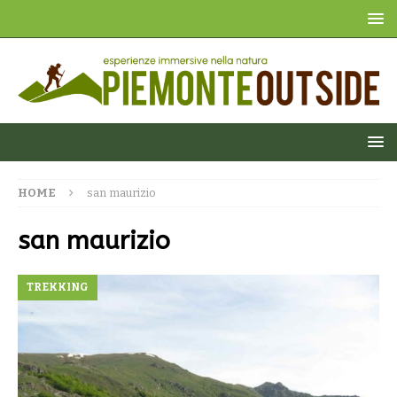
HOME
san maurizio
san maurizio
TREKKING