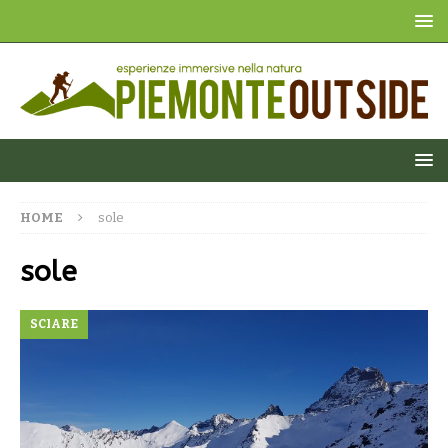
HOME
sole
sole
SCIARE