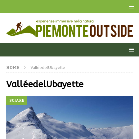
HOME
ValléedelUbayette
ValléedelUbayette
SCIARE