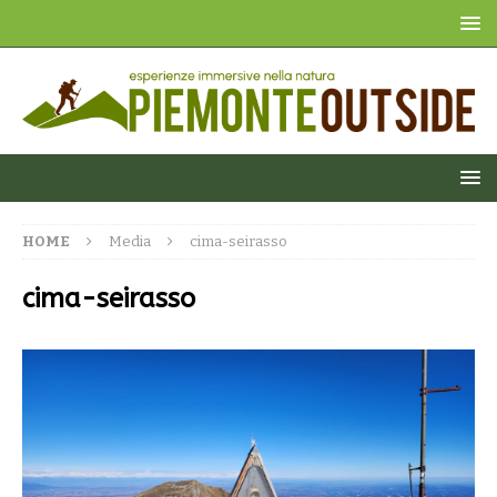
HOME
Media
cima-seirasso
cima-seirasso