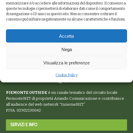
memorizzare e/o accedere alle informazioni del dispositivo. Il consenso a
queste tecnologie ci permetterà di elaborare dati come il comportamento
di navigazione o ID unici su questo sito. Non acconsentire o ritirare il
consenso può influire negativamente su alcune caratteristiche e funzioni.
Accetta
Nega
Visualizza le preferenze
Cookie Policy
PIEMONTE OUTSIDE
è un canale tematico del circuito locale
PiemonteNET
di proprietà Ariaudo Comunicazione e contribuisce
all’audience del web network “
InsiemeNET
”
P.IVA. 02902130042
SERVIZI E INFO