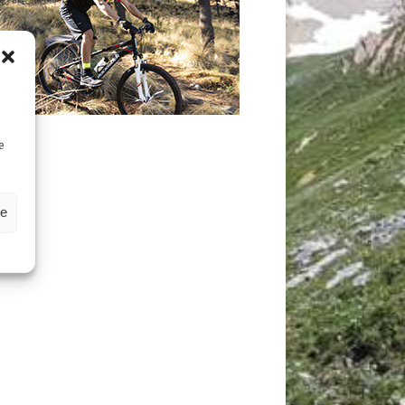
D
e
ze