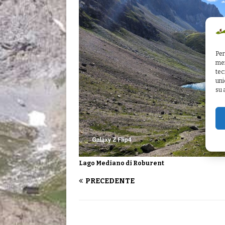
Per
mem
tec
uni
su 
Lago Mediano di Roburent
PRECEDENTE