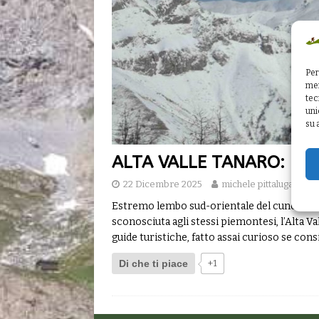
Per
mem
tec
uni
su 
ALTA VALLE TANARO: la V
22 Dicembre 2025
michele pittaluga
Estremo lembo sud-orientale del cuneese, de
sconosciuta agli stessi piemontesi, l’Alta V
guide turistiche, fatto assai curioso se co
Di che ti piace
+1