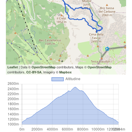
| Data ©
contributors, Maps ©
Leaflet
OpenStreetMap
OpenStreetMap
contributors,
, Imagery ©
CC-BY-SA
Mapbox