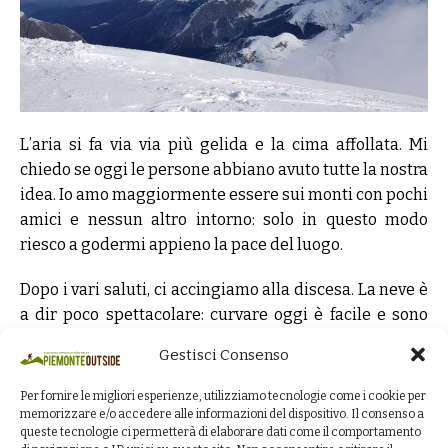
L’aria si fa via via più gelida e la cima affollata. Mi
chiedo se oggi le persone abbiano avuto tutte la nostra
idea. Io amo maggiormente essere sui monti con pochi
amici e nessun altro intorno: solo in questo modo
riesco a godermi appieno la pace del luogo.
Dopo i vari saluti, ci accingiamo alla discesa. La neve è
a dir poco spettacolare: curvare oggi è facile e sono
emozionata perchè, forse per la prima volta da quando
Gestisci Consenso
faccio skialp, sento di divertirmi veramente in discesa.
Per fornire le migliori esperienze, utilizziamo tecnologie come i cookie per
Raggiungiamo l’imbocco del canale Nord e diamo uno
memorizzare e/o accedere alle informazioni del dispositivo. Il consenso a
queste tecnologie ci permetterà di elaborare dati come il comportamento
sguardo. Siamo tentati di buttarci giù di lì, ma nel