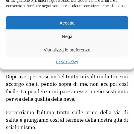
di navigazione o ID unici su questo sito. Non acconsentire o ritirare il
contempo non vogliamo sprecare la discesa su quei
consenso può influire negativamente su alcune caratteristiche e funzioni.
vasti pendii, vista la condizione del manto nevoso.
All’unanimità optiamo per la seconda scelta e credo
Accetta
che sia stata quella migliore, anche perchè due amici
che quella gita l’avevano fatta diverse volte negli anni,
Nega
ci confermano che questo è giorno da segnare sul
calendario. Solitamente è molto molto pericoloso
Visualizza le preferenze
avventurarsi nella zona del paravalanghe. Oggi invece,
Cookie Policy
tutto sembra essere perfetto, anzi lo è!
Dopo aver percorso un bel tratto, mi volto indietro e mi
accorgo che il pendio sopra di me, non era poi così
facile. La pendenza mi pareva esser meno sostenuta
per via della qualità della neve.
Percorriamo l’ultimo tratto sulle orme della via di
salita e giungiamo così al termine della nostra gita di
scialpinismo.