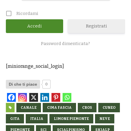
Ricordami
Registrati
Password dimenticata?
[miniorange_social_login]
Di che ti piace
0
CANALE
CIMA FASCIA
CROS
CUNEO
GITA
ITALIA
LIMONE PIEMONTE
NEVE
PIEMONTE
SCI
SCIALPINISMO
SKIALP