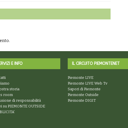
ento.
ERVIZI E INFO
IL CIRCUITO PIEMONTENET
atti
Piemonte LIVE
Siamo
Piemonte LIVE Web Tv
ostra storia
Sapori di Piemonte
ss room
Piemonte Outside
usione di responsabilità
Piemonte DIGIT
ivi su PIEMONTE OUTSIDE
BLICITA’