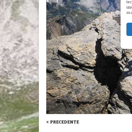
tec
uni
su 
PRECEDENTE