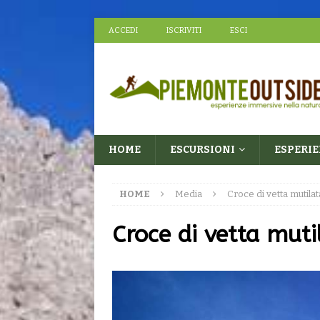
ACCEDI
ISCRIVITI
ESCI
HOME
ESCURSIONI
ESPERI
HOME
Media
Croce di vetta mutilat
Croce di vetta muti