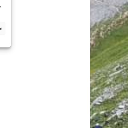
D
e
ze