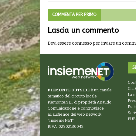
COMMENTA PER PRIMO
Lascia un commento
Devi essere
connesso
per inviare un comm
S
Cont
Chi 
PIEMONTE OUTSIDE
è un canale
La n
tematico del circuito locale
Pre
PiemonteNET
di proprietà Ariaudo
Escl
Comunicazione e contribuisce
Scr
all’audience del web network
PUB
“
InsiemeNET
”
P.IVA. 02902130042