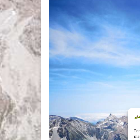
Per
mem