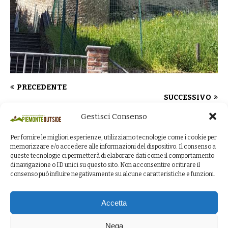
PRECEDENTE
SUCCESSIVO
Gestisci Consenso
Per fornire le migliori esperienze, utilizziamo tecnologie come i cookie per
COMMENTA PER PRIMO
memorizzare e/o accedere alle informazioni del dispositivo. Il consenso a
queste tecnologie ci permetterà di elaborare dati come il comportamento
Lascia un commento
di navigazione o ID unici su questo sito. Non acconsentire o ritirare il
consenso può influire negativamente su alcune caratteristiche e funzioni.
Devi essere
connesso
per inviare un commento.
Accetta
Nega