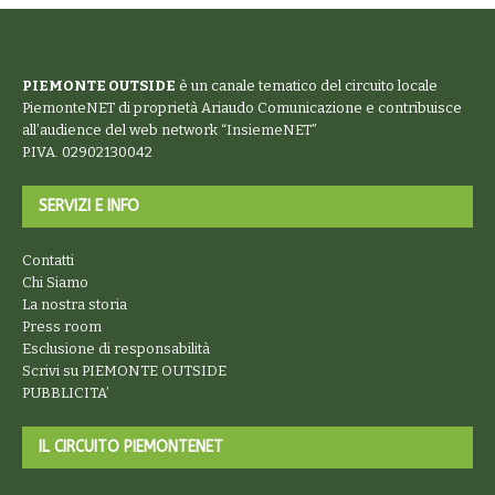
PIEMONTE OUTSIDE
è un canale tematico del circuito locale
PiemonteNET
di proprietà Ariaudo Comunicazione e contribuisce
all’audience del web network “
InsiemeNET
”
P.IVA. 02902130042
SERVIZI E INFO
Contatti
Chi Siamo
La nostra storia
Press room
Esclusione di responsabilità
Scrivi su PIEMONTE OUTSIDE
PUBBLICITA’
IL CIRCUITO PIEMONTENET