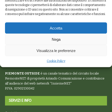
memorizzare e/o accedere alle informazioni del dispositivo. Il consenso a
queste tecnologie ci permetterà di elaborare dati come il comportamento
di navigazione o ID unici su questo sito. Non acconsentire o ritirare il
consenso può influire negativamente su alcune caratteristiche e funzioni.
Accetta
Nega
Visualizza le preferenze
Cookie Policy
PIEMONTE OUTSIDE
è un canale tematico del circuito locale
PiemonteNET
di proprietà Ariaudo Comunicazione e contribuisce
all’audience del web network “
InsiemeNET
”
P.IVA. 02902130042
SERVIZI E INFO