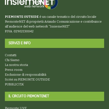
PIEMONTE OUTSIDE
è un canale tematico del circuito locale
PiemonteNET
di proprietà Ariaudo Comunicazione e contribuisce
all’audience del web network “
InsiemeNET
”
P.IVA. 02902130042
SERVIZI E INFO
Contatti
Chi Siamo
La nostra storia
Press room
Esclusione di responsabilità
Scrivi su PIEMONTE OUTSIDE
PUBBLICITA’
IL CIRCUITO PIEMONTENET
Piemonte LIVE