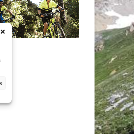
D
e
ze