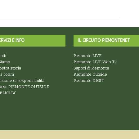
ERVIZI E INFO
IL CIRCUITO PIEMONTENET
atti
Piemonte LIVE
Siamo
Piemonte LIVE Web Tv
ostra storia
Sapori di Piemonte
ss room
Piemonte Outside
usione di responsabilità
Piemonte DIGIT
ivi su PIEMONTE OUTSIDE
BLICITA’