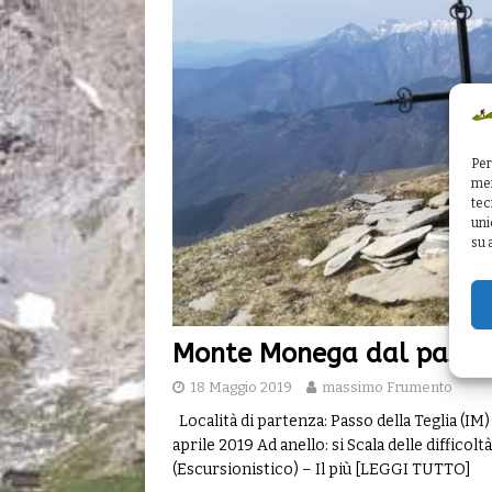
Per
mem
tec
uni
su 
Monte Monega dal passo 
18 Maggio 2019
massimo Frumento
Località di partenza: Passo della Teglia (IM
aprile 2019 Ad anello: si Scala delle diffico
(Escursionistico) – Il più
[LEGGI TUTTO]