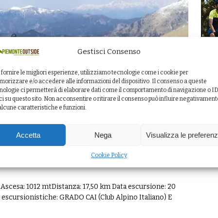
Gestisci Consenso
 fornire le migliori esperienze, utilizziamo tecnologie come i cookie per
orizzare e/o accedere alle informazioni del dispositivo. Il consenso a queste
nologie ci permetterà di elaborare dati come il comportamento di navigazione o I
ci su questo sito. Non acconsentire o ritirare il consenso può influire negativament
alcune caratteristiche e funzioni.
Accetta
Nega
Visualizza le preferen
della Teglia – IMPERIA
Cookie Policy
) Ascesa: 1012 mtDistanza: 17,50 km Data escursione: 20
ltà escursionistiche: GRADO CAI (Club Alpino Italiano) E