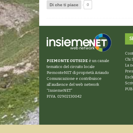
Di che ti piace
0
S
Cont
Chi 
PIEMONTE OUTSIDE
è un canale
La n
tematico del circuito locale
Pre
PiemonteNET
di proprietà Ariaudo
Escl
Comunicazione e contribuisce
Scr
all’audience del web network
PUB
“
InsiemeNET
”
P.IVA. 02902130042
Copyright © 2026 | ARIAUDO Comunicazione