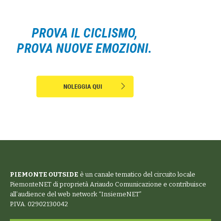
PIEMONTE OUTSIDE
è un canale tematico del circuito locale
PiemonteNET
di proprietà Ariaudo Comunicazione e contribuisce
all’audience del web network “
InsiemeNET
”
P.IVA. 02902130042