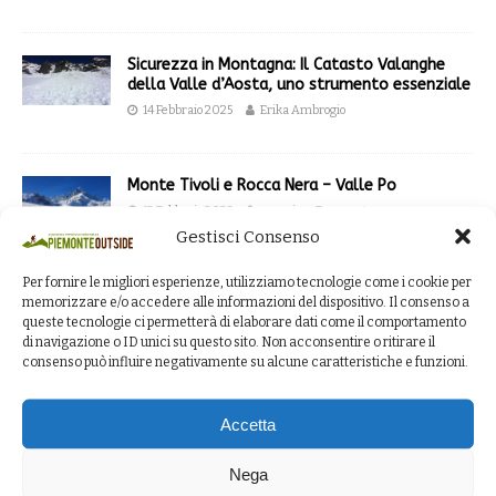
Sicurezza in Montagna: Il Catasto Valanghe
della Valle d’Aosta, uno strumento essenziale
14 Febbraio 2025
Erika Ambrogio
Monte Tivoli e Rocca Nera – Valle Po
12 Febbraio 2025
massimo Frumento
Gestisci Consenso
Per fornire le migliori esperienze, utilizziamo tecnologie come i cookie per
L’Alpe di Rittana ed il Beccas del Mezzodì –
memorizzare e/o accedere alle informazioni del dispositivo. Il consenso a
Valle Stura e Grana
queste tecnologie ci permetterà di elaborare dati come il comportamento
di navigazione o ID unici su questo sito. Non acconsentire o ritirare il
6 Febbraio 2025
Erika Ambrogio
consenso può influire negativamente su alcune caratteristiche e funzioni.
Accetta
Nega