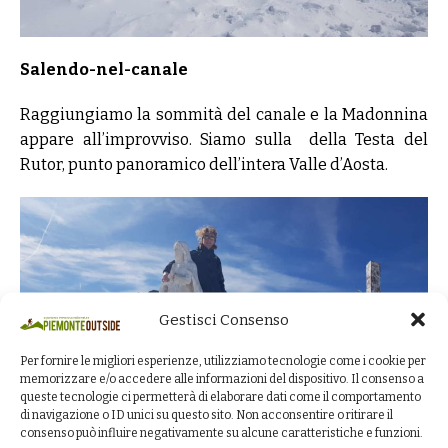
Salendo-nel-canale
Raggiungiamo la sommità del canale e la Madonnina
appare all’improvviso. Siamo sulla della Testa del
Rutor, punto panoramico dell’intera Valle d’Aosta.
Gestisci Consenso
Per fornire le migliori esperienze, utilizziamo tecnologie come i cookie per
memorizzare e/o accedere alle informazioni del dispositivo. Il consenso a
queste tecnologie ci permetterà di elaborare dati come il comportamento
di navigazione o ID unici su questo sito. Non acconsentire o ritirare il
In-cima-alla-Testa-del-Rutor
consenso può influire negativamente su alcune caratteristiche e funzioni.