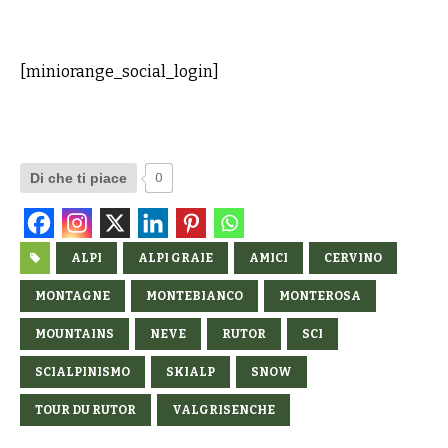
[miniorange_social_login]
Di che ti piace
0
ALPI
ALPI GRAIE
AMICI
CERVINO
MONTAGNE
MONTEBIANCO
MONTEROSA
MOUNTAINS
NEVE
RUTOR
SCI
SCIALPINISMO
SKIALP
SNOW
TOUR DU RUTOR
VALGRISENCHE